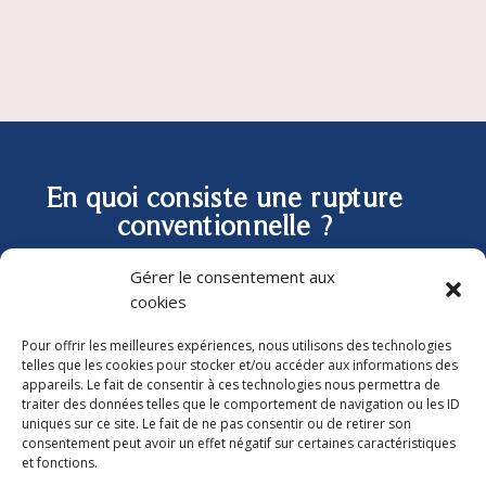
En quoi consiste une rupture
conventionnelle ?
Gérer le consentement aux
La rupture conventionnelle
est l’un des trois
cookies
moyens de rupture de contrat de travail entre un
Pour offrir les meilleures expériences, nous utilisons des technologies
employeur et son salarié. A la
différence de la
telles que les cookies pour stocker et/ou accéder aux informations des
démission
, qui est décidée par le salarié et du
appareils. Le fait de consentir à ces technologies nous permettra de
traiter des données telles que le comportement de navigation ou les ID
licenciement qui est imposé par l’employeur,
la
uniques sur ce site. Le fait de ne pas consentir ou de retirer son
rupture conventionnelle permet aux deux parties
consentement peut avoir un effet négatif sur certaines caractéristiques
et fonctions.
de se mettre d’accord sur les termes de fin de